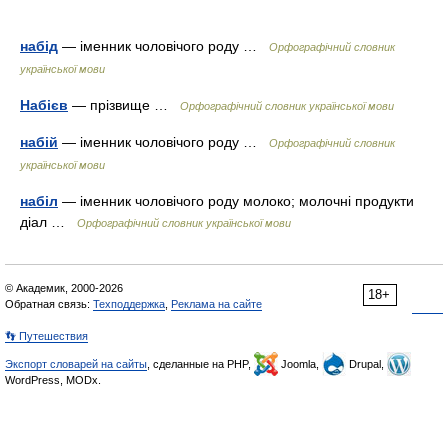
набід
— іменник чоловічого роду …
Орфографічний словник
української мови
Набієв
— прізвище …
Орфографічний словник української мови
набій
— іменник чоловічого роду …
Орфографічний словник
української мови
набіл
— іменник чоловічого роду молоко; молочні продукти
діал …
Орфографічний словник української мови
© Академик, 2000-2026
18+
Обратная связь:
Техподдержка
,
Реклама на сайте
👣 Путешествия
Экспорт словарей на сайты
, сделанные на PHP,
Joomla,
Drupal,
WordPress, MODx.