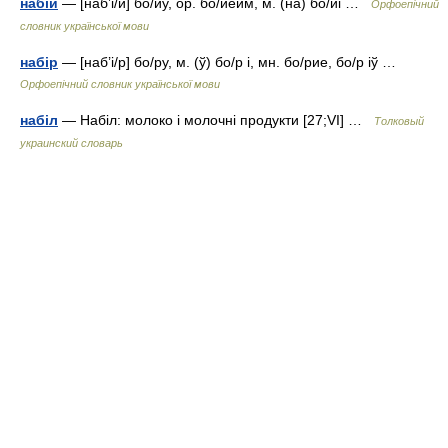
набій
— [наб’і/й] бо/йу, ор. бо/йеим, м. (на) бо/йі …
Орфоепічний
словник української мови
набір
— [наб’і/р] бо/ру, м. (ў) бо/р і, мн. бо/рие, бо/р іў …
Орфоепічний словник української мови
набіл
— Набіл: молоко і молочні продукти [27;VI] …
Толковый
украинский словарь