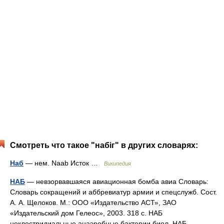
Смотреть что такое "набіг" в других словарях:
Наб
— нем. Naab Исток …
Википедия
НАБ
— невзорвавшаяся авиационная бомба авиа Словарь:
Словарь сокращений и аббревиатур армии и спецслужб. Сост.
А. А. Щелоков. М.: ООО «Издательство АСТ», ЗАО
«Издательский дом Гелеос», 2003. 318 с. НАБ
неклостридиальные анаэробные бактерии биол. НАБ… …