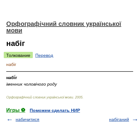
Орфографічний словник української
мови
набіг
Толкование
Перевод
набіг
—————————————————————————————
набі́г
іменник чоловічого роду
Орфографічний словник української мови
.
2005
.
Игры ⚽
Поможем сделать НИР
набичитися
набіганий