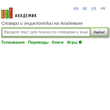
EN
DE
ES
FR
academic.ru
Словари и энциклопедии на Академике
Найти!
Толкования
Переводы
Книги
Игры ⚽